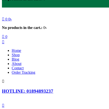
0
0
৳
No products in the cart.:
0
৳
0
Home
Shop
Blog
About
Contact
Order Tracking
HOTLINE: 01894893237