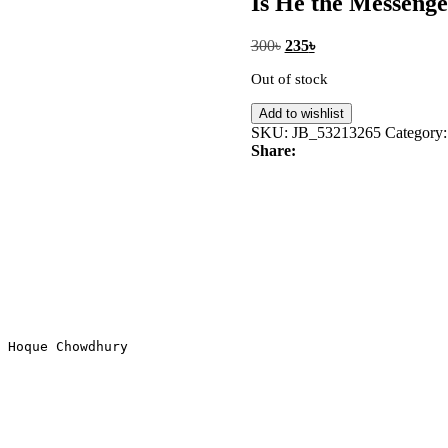
Is He the Messeng
Original
Current
300
৳
235
৳
price
price
Out of stock
was:
is:
300৳.
235৳.
Add to wishlist
SKU:
JB_53213265
Category:
Share:
 Hoque Chowdhury