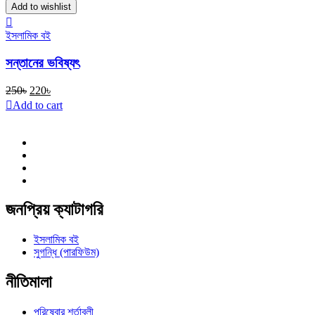
Add to wishlist
ইসলামিক বই
সন্তানের ভবিষ্যৎ
Original
Current
250
৳
220
৳
price
price
Add to cart
was:
is:
250৳.
220৳.
জনপ্রিয় ক্যাটাগরি
ইসলামিক বই
সুগন্ধি (পারফিউম)
নীতিমালা
পরিষেবার শর্তাবলী