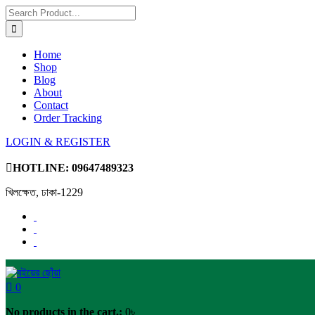
Home
Shop
Blog
About
Contact
Order Tracking
LOGIN & REGISTER
HOTLINE:
09647489323
খিলক্ষেত, ঢাকা-1229
0
No products in the cart.:
0
৳