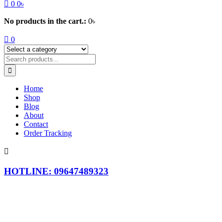
0
0
৳
No products in the cart.:
0
৳
0
Home
Shop
Blog
About
Contact
Order Tracking
HOTLINE: 09647489323