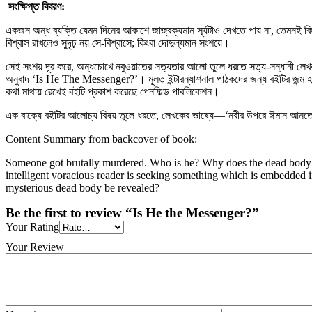
সংক্ষিপ্ত বিবরণ:
একজন অন্ধ ব্যক্তি যেমন দিনের আকাশে জাজ্বক্যমান সূর্যটাও দেখতে পায় না, তেমনই কিছু 
বিশ্বাস রাখলেও সুদৃঢ় নয় সে-বিশ্বাসে; কিংবা দোদুল্যমান সংশয়ে।
সেই সংশয় দূর করে, অন্ধচোখে নবুওয়াতের সত্যতার আলো তুলে ধরতে সত্য-সন্ধানী লেখক
অনুবাদ ‘Is He The Messenger?’। মূলত ইন্টারন্যাশনাল পাঠকদের জন্য বইটির জন্ম 
কথা মাথায় রেখেই বইটি প্রকাশ করেছে পেনফিল্ড পাবলিকেশন।
এক বাক্যে বইটির আলোচ্য বিষয় তুলে ধরতে, লেখকের ভাষ্যে—‘নবীর উপরে ঈমান আনতে
Content Summary from backcover of book:
Someone got brutally murdered. Who is he? Why does the dead body ap
intelligent voracious reader is seeking something which is embedded in t
mysterious dead body
be
revealed?
Be the first to review “Is He the Messenger?”
Your Rating
Your Review