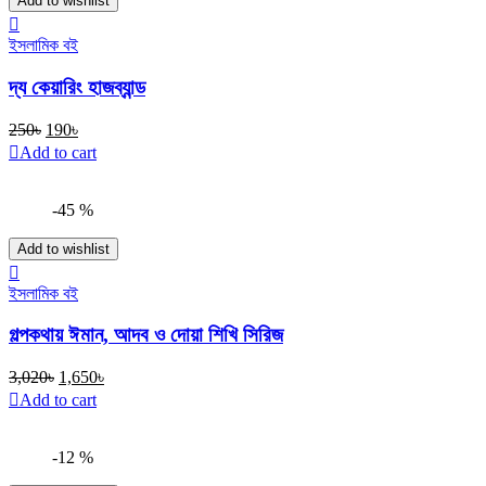
Add to wishlist
ইসলামিক বই
দ্য কেয়ারিং হাজব্যান্ড
Original
Current
250
৳
190
৳
price
price
Add to cart
was:
is:
250৳.
190৳.
-45 %
Add to wishlist
ইসলামিক বই
গল্পকথায় ঈমান, আদব ও দোয়া শিখি সিরিজ
Original
Current
3,020
৳
1,650
৳
price
price
Add to cart
was:
is:
3,020৳.
1,650৳.
-12 %