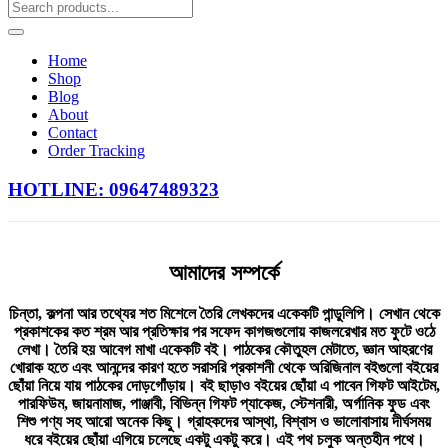
Home
Shop
Blog
About
Contact
Order Tracking
HOTLINE: 09647489323
আমাদের সম্পর্কে
চিন্তা, কল্পনা আর তথ্যের শত মিশেলে তৈরি লেখকদের একেকটি পান্ডুলিপি। সেখান থেকে
প্রকাশকের কত শ্রম আর প্রতিক্ষার পর সফেদ কাগজগুলোয় কাজলরেখার মত ফুটে ওঠে
লেখা। তৈরি হয় আবেগ মাখা একেকটি বই। পাঠকের কৌতুহল মেটাতে, জ্ঞান আহরণের
খোরাক হতে এবং আনন্দের কারণ হতে সরাসরি প্রকাশনী থেকে অরিজিনাল বইগুলো বইয়ের
ছোঁয়া নিয়ে যায় পাঠকের দোড়গোঁড়ায়। বই ছাড়াও বইয়ের ছোঁয়া এ পাবেন গিফট আইটেম,
পারফিউম, জায়নামাজ, পাঞ্জাবী, বিভিন্ন গিফট প্যাকেজ, স্টেশনারী, অর্গানিক ফুড এবং
শিশু পণ্য সহ আরো অনেক কিছু। গ্রাহকদের আস্থা, বিশ্বাস ও ভালোবাসায় দীর্ঘসময়
ধরে বইয়ের ছোঁয়া এগিয়ে চলেছে একটু একটু করে। এই পথ চলুক অন্তহীন পথে।