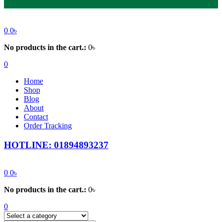
0
0
৳
No products in the cart.:
0
৳
0
Home
Shop
Blog
About
Contact
Order Tracking
HOTLINE: 01894893237
0
0
৳
No products in the cart.:
0
৳
0