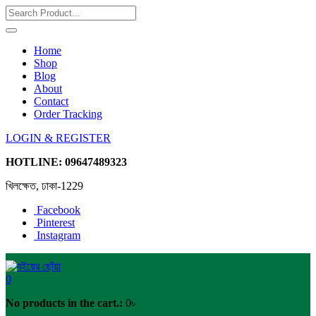
Home
Shop
Blog
About
Contact
Order Tracking
LOGIN & REGISTER
HOTLINE:
09647489323
খিলক্ষেত, ঢাকা-1229
Facebook
Pinterest
Instagram
0
No products in the cart.:
0
৳